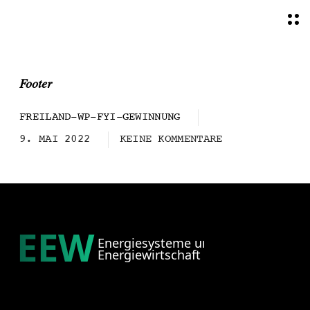
O
p
e
n
M
Footer
e
n
u
FREILAND-WP-FYI-GEWINNUNG
9. MAI 2022
KEINE KOMMENTARE