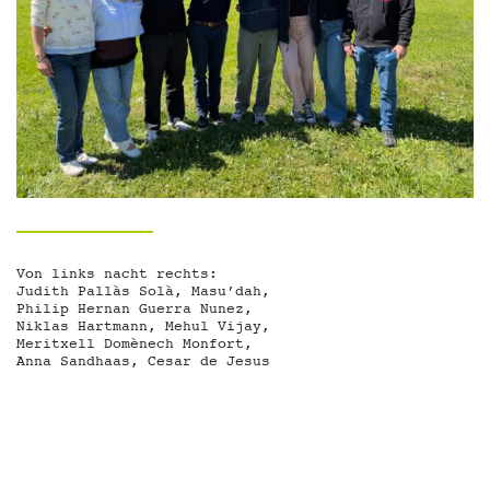
i
m
F
r
a
u
n
h
o
f
e
r
Von links nacht rechts:
Judith Pallàs Solà, Masu’dah,
-
Philip Hernan Guerra Nunez,
F
Niklas Hartmann, Mehul Vijay,
o
Meritxell Domènech Monfort,
Anna Sandhaas, Cesar de Jesus
r
u
m
i
n