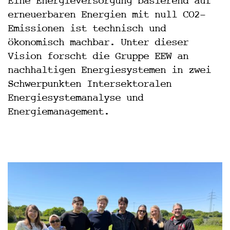
Eine Energieversorgung basierend auf
d
erneuerbaren Energien mit null CO2-
g
Emissionen ist technisch und
e
ökonomisch machbar. Unter dieser
w
i
Vision forscht die Gruppe EEW an
n
nachhaltigen Energiesystemen in zwei
n
Schwerpunkten Intersektoralen
“
Energiesystemanalyse und
a
m
Energiemanagement.
5
.
J
u
n
i
2
0
2
4