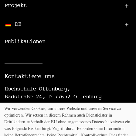
Projekt
DE
Publikationen
Kontaktiere uns
Hochschule Offenburg,
Badstraße 24, D-77652 Offenburg
T: +49 (0) 781 205-4645
Wir verwenden Cookies, um unsere Website und unseren Service zu
E:
niklas.hartmann@hs-offenburg.de
optimieren. Wir setzen in diesem Rahmen auch Dienstleister in
Drittländern außerhalb der EU ohne angemessenes Datenschutzniveau ein,
was folgende Risiken birgt: Zugriff durch Behörden ohne Information,
keine Betroffenenrechte, keine Rechtsmittel, Kontrollverlust. Dies findet