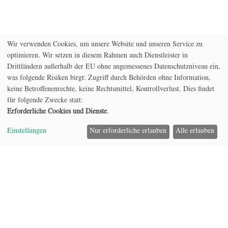
M
o
r
e
Wir verwenden Cookies, um unsere Website und unseren Service zu
optimieren. Wir setzen in diesem Rahmen auch Dienstleister in
Drittländern außerhalb der EU ohne angemessenes Datenschutzniveau ein,
was folgende Risiken birgt: Zugriff durch Behörden ohne Information,
keine Betroffenenrechte, keine Rechtsmittel, Kontrollverlust. Dies findet
für folgende Zwecke statt:
Erforderliche Cookies und Dienste
.
Das IÖW ist ein führendes wissenschaftliches Institut auf
dem Gebiet der praxisorientierten
Einstellungen
Nur erforderliche erlauben
Alle erlauben
Nachhaltigkeitsforschung. Wir erarbeiten Strategien und
Handlungsansätze für ein zukunftsfähiges Wirtschaften –
für eine Ökonomie, die ein gutes Leben ermöglicht und
die natürlichen Grundlagen erhält.
Im Forschungsfeld Nachhaltige Energiewirtschaft und
Klimaschutz führen wir Studien und Gutachten zur
Entwicklung und Bewertung unterschiedlicher Teile des