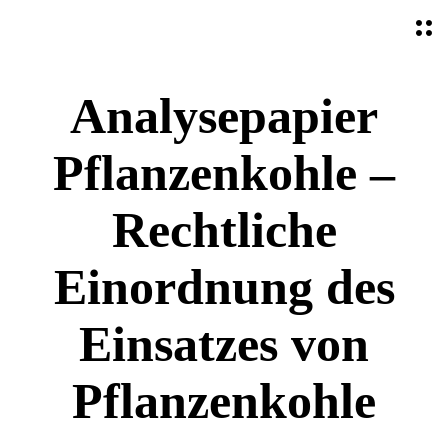
O
p
e
n
Analysepapier
M
e
n
Pflanzenkohle –
u
Rechtliche
Einordnung des
Einsatzes von
Pflanzenkohle