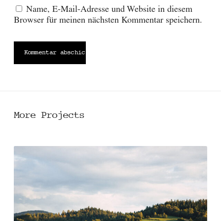
Name, E-Mail-Adresse und Website in diesem
Browser für meinen nächsten Kommentar speichern.
More Projects
A
n
a
l
y
s
e