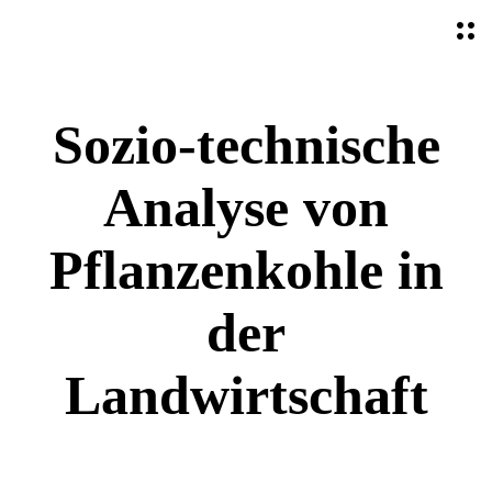
O
p
e
n
M
Sozio-technische
e
n
u
Analyse von
Pflanzenkohle in
der
Landwirtschaft