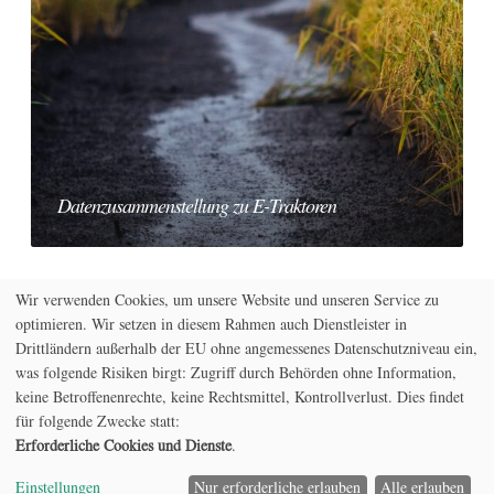
t
R
B
e
e
i
n
c
o
z
h
c
u
t
h
s
l
a
a
i
r
m
c
c
m
h
Datenzusammenstellung zu E-Traktoren
a
e
e
r
n
E
b
s
i
o
t
n
Wir verwenden Cookies, um unsere Website und unseren Service zu
n
e
o
optimieren. Wir setzen in diesem Rahmen auch Dienstleister in
r
l
r
Drittländern außerhalb der EU ohne angemessenes Datenschutzniveau ein,
e
l
d
was folgende Risiken birgt: Zugriff durch Behörden ohne Information,
m
u
n
keine Betroffenenrechte, keine Rechtsmittel, Kontrollverlust. Dies findet
o
n
u
für folgende Zwecke statt:
v
Copyright © 2026 FYI Langewinn. Alle Rechte
g
n
Erforderliche Cookies und Dienste
.
a
z
g
vorbehalten.
l
u
d
Einstellungen
Nur erforderliche erlauben
Alle erlauben